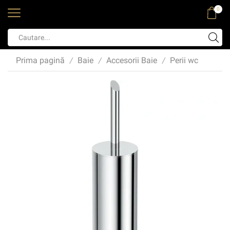
0
Prima pagină
Baie
Accesorii Baie
Perii wc
/
/
/