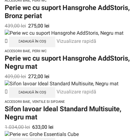
ACCESORII BAIE
PERII WC
Perie wc cu suport Hansgrohe AddStoris,
Bronz periat
439,00
lei
275,00
lei
Vizualizare rapidă
ADAUGĂ ÎN COȘ
,
ACCESORII BAIE
PERII WC
Perie wc cu suport Hansgrohe AddStoris,
Negru mat
409,00
lei
272,00
lei
Vizualizare rapidă
ADAUGĂ ÎN COȘ
,
ACCESORII BAIE
VENTILE SI SIFOANE
Sifon lavoar Ideal Standard Multisuite,
Negru mat
1.034,00
lei
633,00
lei