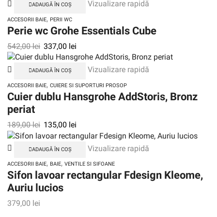
Vizualizare rapidă
ADAUGĂ ÎN COȘ
,
ACCESORII BAIE
PERII WC
Perie wc Grohe Essentials Cube
542,00
lei
337,00
lei
Vizualizare rapidă
ADAUGĂ ÎN COȘ
,
ACCESORII BAIE
CUIERE SI SUPORTURI PROSOP
Cuier dublu Hansgrohe AddStoris, Bronz
periat
189,00
lei
135,00
lei
Vizualizare rapidă
ADAUGĂ ÎN COȘ
,
,
ACCESORII BAIE
BAIE
VENTILE SI SIFOANE
Sifon lavoar rectangular Fdesign Kleome,
Auriu lucios
379,00
lei