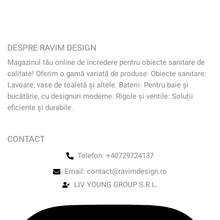
DESPRE RAVIM DESIGN
Magazinul tău online de încredere pentru obiecte sanitare de
calitate! Oferim o gamă variată de produse: Obiecte sanitare:
Lavoare, vase de toaletă și altele. Baterii: Pentru baie și
bucătărie, cu designuri moderne. Rigole și ventile: Soluții
eficiente și durabile.
CONTACT
Telefon: +40729724137
Email: contact@ravimdesign.ro
LIV YOUNG GROUP S.R.L.