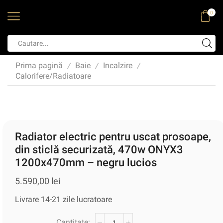
0
Prima pagină
Baie
Incalzire
/
/
/
Calorifere/Radiatoare
Radiator electric pentru uscat prosoape,
din sticlă securizată, 470w ONYX3
1200x470mm – negru lucios
5.590,00
lei
Livrare 14-21 zile lucratoare