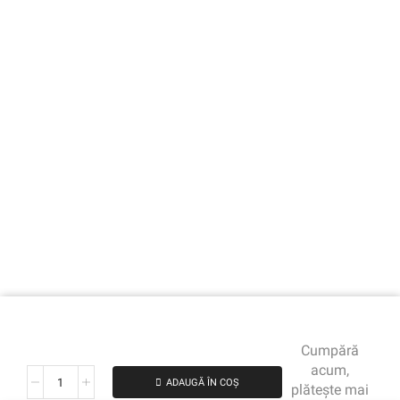
Cumpără
acum,
ADAUGĂ ÎN COȘ
plătește mai