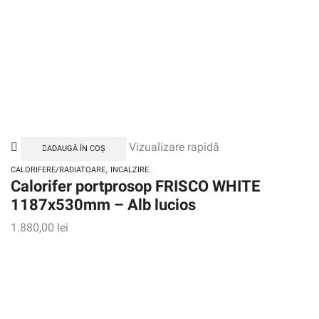
Vizualizare rapidă
ADAUGĂ ÎN COȘ
,
CALORIFERE/RADIATOARE
INCALZIRE
Calorifer portprosop FRISCO WHITE
1187x530mm – Alb lucios
1.880,00
lei