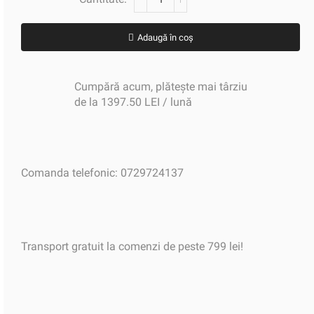
Adaugă în coș
Cumpără acum, plătește mai târziu
de la 1397.50 LEI / lună
Comanda telefonic: 0729724137
Transport gratuit la comenzi de peste 799 lei!