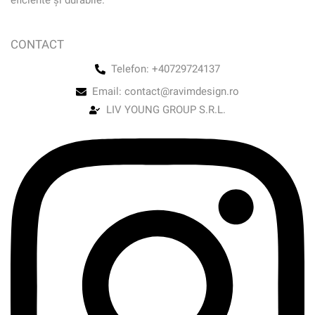
CONTACT
Telefon: +40729724137
Email: contact@ravimdesign.ro
LIV YOUNG GROUP S.R.L.