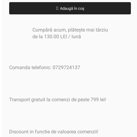
Adaugă în coș
Cumpără acum, plătește mai târziu
de la 130.00 LEI / lună
Comanda telefonic: 0729724137
Transport gratuit la comenzi de peste 799 lei!
Discount in functie de valoarea comenzii!