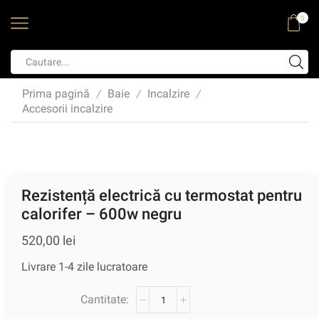
0
Prima pagină
Baie
Incalzire
/
/
/
Accesorii incalzire
Rezistență electrică cu termostat pentru
calorifer – 600w negru
520,00
lei
Livrare 1-4 zile lucratoare