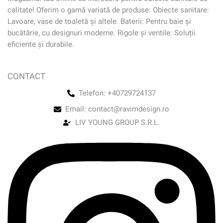
calitate! Oferim o gamă variată de produse: Obiecte sanitare:
Lavoare, vase de toaletă și altele. Baterii: Pentru baie și
bucătărie, cu designuri moderne. Rigole și ventile: Soluții
eficiente și durabile.
CONTACT
Telefon: +40729724137
Email: contact@ravimdesign.ro
LIV YOUNG GROUP S.R.L.