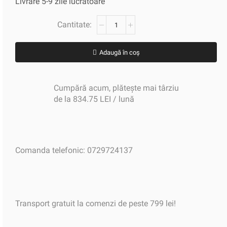
Livrare 5-9 zile lucratoare
Adaugă în coș
Cumpără acum, plătește mai târziu
de la 834.75 LEI / lună
Comanda telefonic: 0729724137
Transport gratuit la comenzi de peste 799 lei!