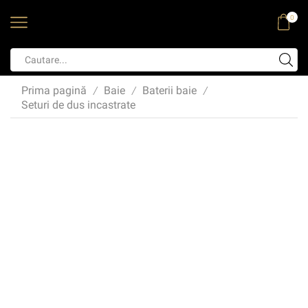
0
Prima pagină
Baie
Baterii baie
/
/
/
Seturi de dus incastrate