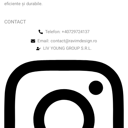
eficiente și durabile.
CONTACT
Telefon: +40729724137
Email: contact@ravimdesign.ro
LIV YOUNG GROUP S.R.L.