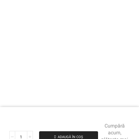
Cumpără
acum,
ADAUGĂ ÎN COȘ