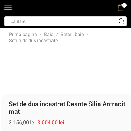
0
Prima pagină
Baie
Baterii baie
/
/
/
Seturi de dus incastrate
Set de dus incastrat Deante Silia Antracit
mat
3.156,00
lei
3.004,00
lei