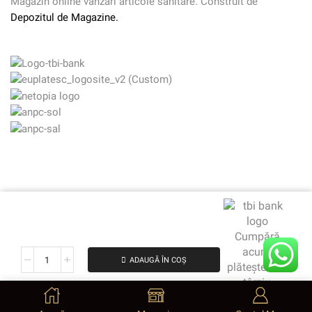
Magazin online vanzari articole sanitare. Construit de
Depozitul de Magazine.
Cumpără
acum,
ADAUGĂ ÎN COȘ
plătește mai
târziu
de la 751.00