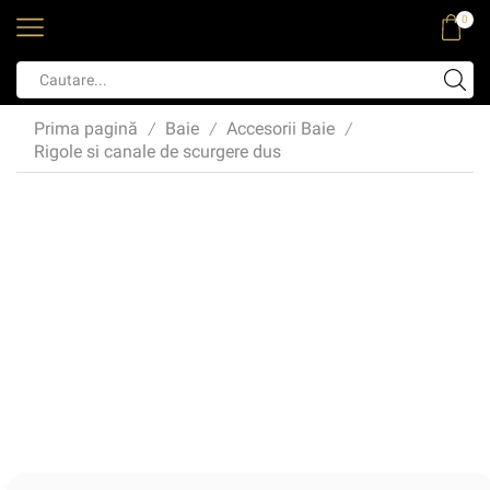
0
Prima pagină
Baie
Accesorii Baie
/
/
/
Rigole si canale de scurgere dus