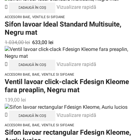
Vizualizare rapidă
ADAUGĂ ÎN COȘ
,
ACCESORII BAIE
VENTILE SI SIFOANE
Sifon lavoar Ideal Standard Multisuite,
Negru mat
1.034,00
lei
633,00
lei
Vizualizare rapidă
ADAUGĂ ÎN COȘ
,
,
ACCESORII BAIE
BAIE
VENTILE SI SIFOANE
Ventil lavoar click-clack Fdesign Kleome
fara preaplin, Negru mat
139,00
lei
Vizualizare rapidă
ADAUGĂ ÎN COȘ
,
,
ACCESORII BAIE
BAIE
VENTILE SI SIFOANE
Sifon lavoar rectangular Fdesign Kleome,