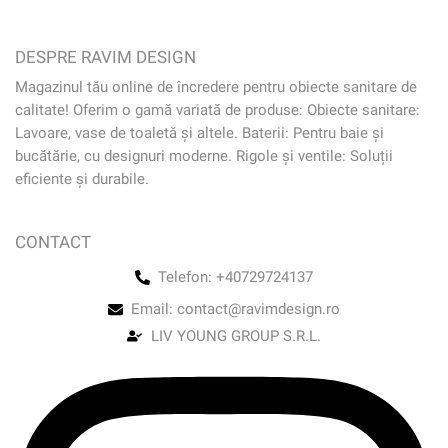
DESPRE RAVIM DESIGN
Magazinul tău online de încredere pentru obiecte sanitare de
calitate! Oferim o gamă variată de produse: Obiecte sanitare:
Lavoare, vase de toaletă și altele. Baterii: Pentru baie și
bucătărie, cu designuri moderne. Rigole și ventile: Soluții
eficiente și durabile.
CONTACT
Telefon: +40729724137
Email: contact@ravimdesign.ro
LIV YOUNG GROUP S.R.L.