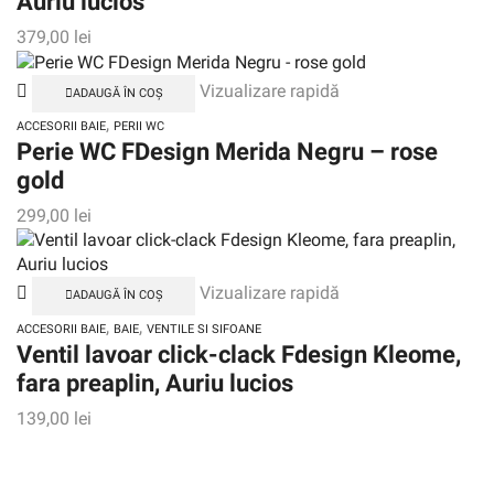
Auriu lucios
379,00
lei
Vizualizare rapidă
ADAUGĂ ÎN COȘ
,
ACCESORII BAIE
PERII WC
Perie WC FDesign Merida Negru – rose
gold
299,00
lei
Vizualizare rapidă
ADAUGĂ ÎN COȘ
,
,
ACCESORII BAIE
BAIE
VENTILE SI SIFOANE
Ventil lavoar click-clack Fdesign Kleome,
fara preaplin, Auriu lucios
139,00
lei