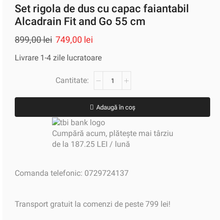
Set rigola de dus cu capac faiantabil
Alcadrain Fit and Go 55 cm
899,00
lei
749,00
lei
Livrare 1-4 zile lucratoare
Adaugă în coș
Cumpără acum, plătește mai târziu
de la 187.25 LEI / lună
Comanda telefonic: 0729724137
Transport gratuit la comenzi de peste 799 lei!