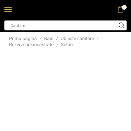
0
Prima pagină
Baie
Obiecte sanitare
/
/
/
Rezervoare incastrate
Seturi
/