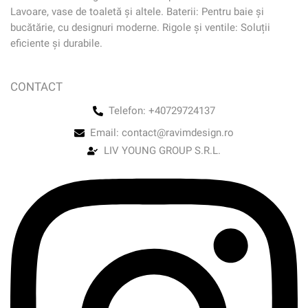
Lavoare, vase de toaletă și altele. Baterii: Pentru baie și
bucătărie, cu designuri moderne. Rigole și ventile: Soluții
eficiente și durabile.
CONTACT
Telefon: +40729724137
Email: contact@ravimdesign.ro
LIV YOUNG GROUP S.R.L.