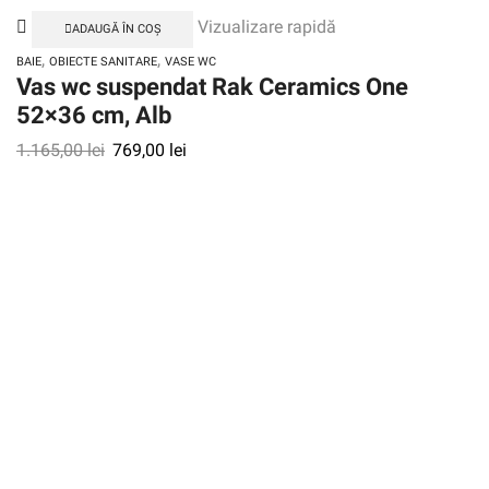
Vizualizare rapidă
ADAUGĂ ÎN COȘ
,
,
BAIE
OBIECTE SANITARE
VASE WC
Vas wc suspendat Rak Ceramics One
52×36 cm, Alb
1.165,00
lei
769,00
lei