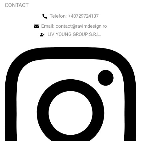
CONTACT
Telefon: +40729724137
Email: contact@ravimdesign.ro
LIV YOUNG GROUP S.R.L.