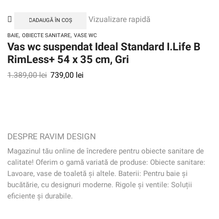
Vizualizare rapidă
ADAUGĂ ÎN COȘ
,
,
BAIE
OBIECTE SANITARE
VASE WC
Vas wc suspendat Ideal Standard I.Life B
RimLess+ 54 x 35 cm, Gri
1.389,00
lei
739,00
lei
DESPRE RAVIM DESIGN
Magazinul tău online de încredere pentru obiecte sanitare de
calitate! Oferim o gamă variată de produse: Obiecte sanitare:
Lavoare, vase de toaletă și altele. Baterii: Pentru baie și
bucătărie, cu designuri moderne. Rigole și ventile: Soluții
eficiente și durabile.