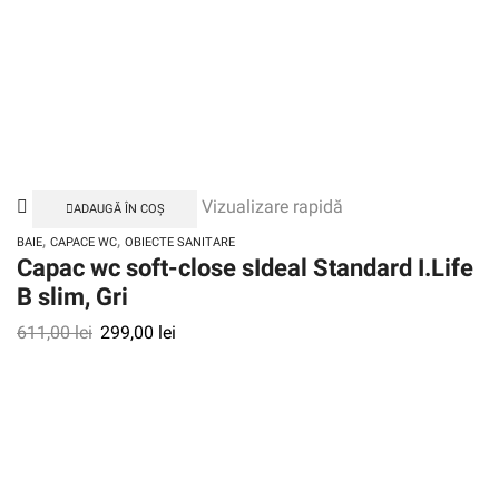
Vizualizare rapidă
ADAUGĂ ÎN COȘ
,
,
BAIE
CAPACE WC
OBIECTE SANITARE
Capac wc soft-close sIdeal Standard I.Life
B slim, Gri
611,00
lei
299,00
lei