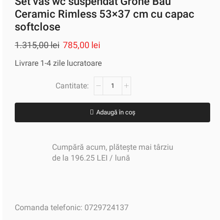
Set vas wc suspendat Grohe Bau
Ceramic Rimless 53×37 cm cu capac
softclose
1.315,00
lei
785,00
lei
Livrare 1-4 zile lucratoare
Adaugă în coș
Cumpără acum, plătește mai târziu
de la 196.25 LEI / lună
Comanda telefonic: 0729724137