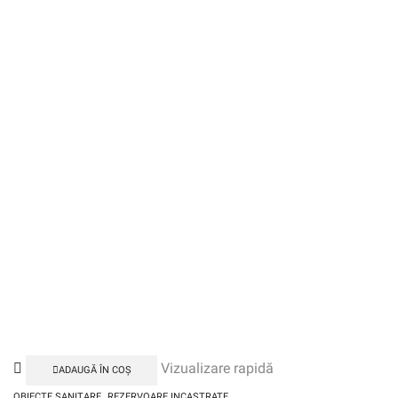
Vizualizare rapidă
ADAUGĂ ÎN COȘ
,
OBIECTE SANITARE
REZERVOARE INCASTRATE