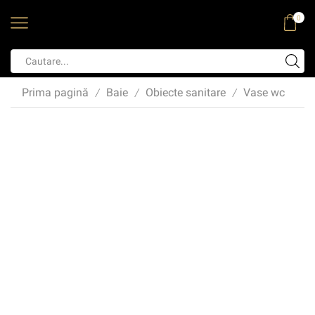
0
Prima pagină
Baie
Obiecte sanitare
Vase wc
/
/
/