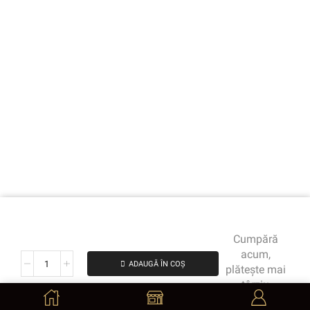
Cumpără
acum,
ADAUGĂ ÎN COȘ
plătește mai
târziu
de la 196.25