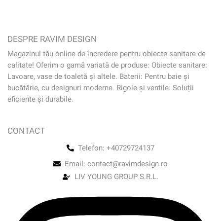
DESPRE RAVIM DESIGN
Magazinul tău online de încredere pentru obiecte sanitare de
calitate! Oferim o gamă variată de produse: Obiecte sanitare:
Lavoare, vase de toaletă și altele. Baterii: Pentru baie și
bucătărie, cu designuri moderne. Rigole și ventile: Soluții
eficiente și durabile.
CONTACT
Telefon: +40729724137
Email: contact@ravimdesign.ro
LIV YOUNG GROUP S.R.L.