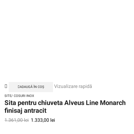
Vizualizare rapidă
ADAUGĂ ÎN COȘ
SITE/ COSURI INOX
Sita pentru chiuveta Alveus Line Monarch
finisaj antracit
1.361,00
lei
1.333,00
lei