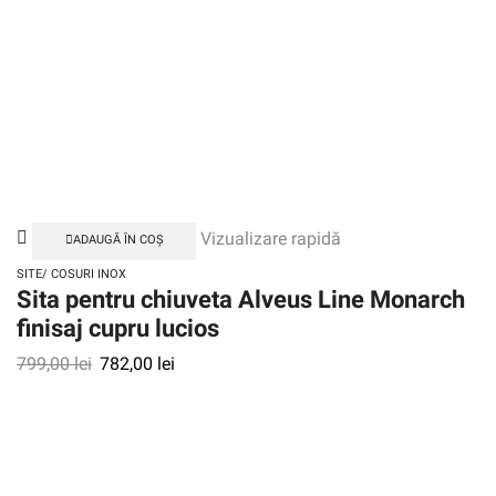
Vizualizare rapidă
ADAUGĂ ÎN COȘ
SITE/ COSURI INOX
Sita pentru chiuveta Alveus Line Monarch
finisaj cupru lucios
799,00
lei
782,00
lei