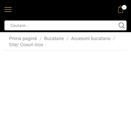
0
Prima pagină
Bucatarie
Accesorii bucatarie
/
/
/
Site/ Cosuri inox