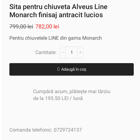
Sita pentru chiuveta Alveus Line
Monarch finisaj antracit lucios
799,00
lei
782,00
lei
Pentru chiuvetele LINE din gama Monarch
Adaugă în coș
Cumpără acum, plătește mai târziu
de la 195.50 LEI / lună
Comanda telefonic: 0729724137