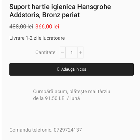
Suport hartie igienica Hansgrohe
Addstoris, Bronz periat
488,00
lei
366,00
lei
Livrare 1-2 zile lucratoare
Adaugă în coș
Cumpără acum, plătește mai târziu
de la 91.50 LEI / lună
Comanda telefonic: 0729724137