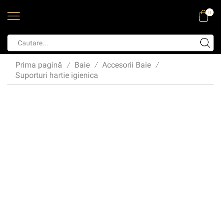
0
Prima pagină
Baie
Accesorii Baie
/
/
/
Suporturi hartie igienica