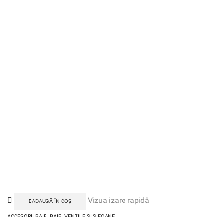
Vizualizare rapidă
ADAUGĂ ÎN COȘ
,
,
ACCESORII BAIE
BAIE
VENTILE SI SIFOANE