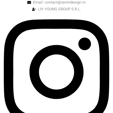
Email: contact@ravimdesign.ro
LIV YOUNG GROUP S.R.L.