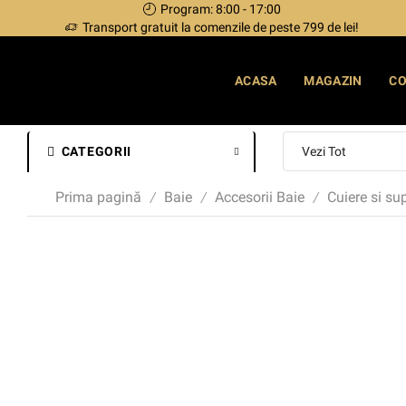
Program: 8:00 - 17:00
Transport gratuit la comenzile de peste 799 de lei!
ACASA
MAGAZIN
C
CATEGORII
Prima pagină
Baie
Accesorii Baie
Cuiere si su
/
/
/