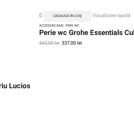
Vizualizare rapidă
ADAUGĂ ÎN COȘ
,
ACCESORII BAIE
PERII WC
Perie wc Grohe Essentials C
542,00
lei
337,00
lei
iu Lucios