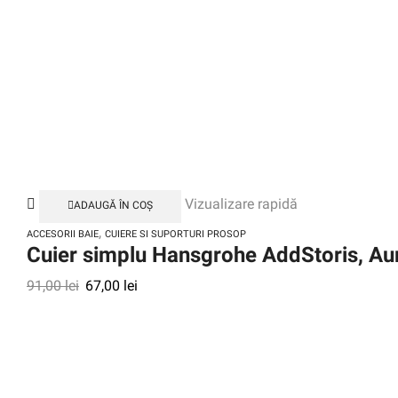
Vizualizare rapidă
ADAUGĂ ÎN COȘ
,
ACCESORII BAIE
CUIERE SI SUPORTURI PROSOP
Cuier simplu Hansgrohe AddStoris, Aur
91,00
lei
67,00
lei