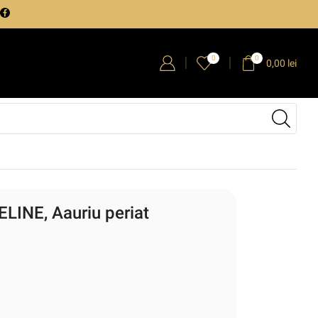
0
0
0,00
lei
LINE, Aauriu periat