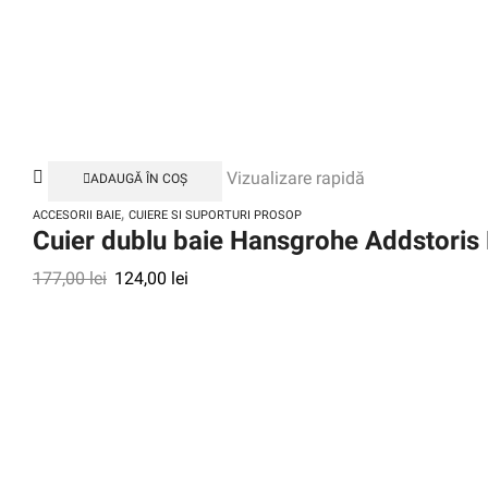
Vizualizare rapidă
ADAUGĂ ÎN COȘ
,
ACCESORII BAIE
CUIERE SI SUPORTURI PROSOP
Cuier dublu baie Hansgrohe Addstoris
177,00
lei
124,00
lei