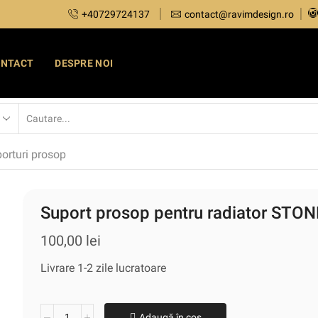
+40729724137
contact@ravimdesign.ro
ONTACT
DESPRE NOI
porturi prosop
Suport prosop pentru radiator STONE
100,00
lei
Livrare 1-2 zile lucratoare
Adaugă în coș