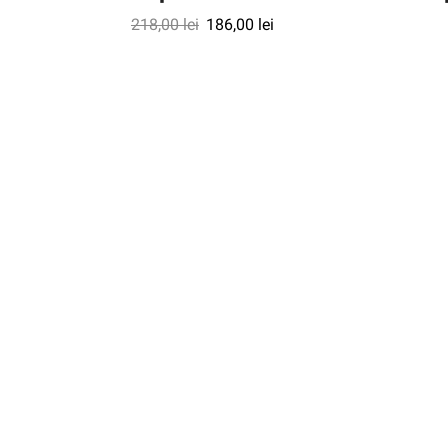
218,00
lei
186,00
lei