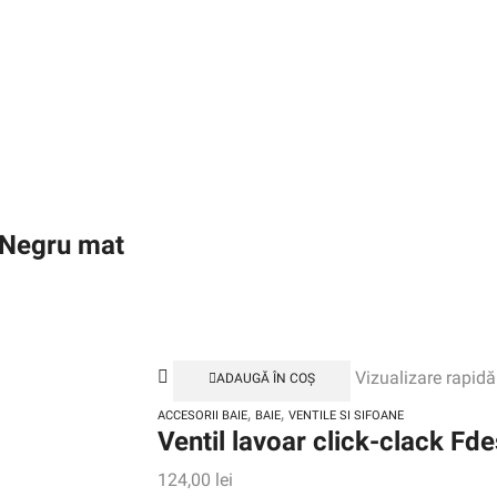
 Negru mat
Vizualizare rapidă
ADAUGĂ ÎN COȘ
,
,
ACCESORII BAIE
BAIE
VENTILE SI SIFOANE
Ventil lavoar click-clack Fd
124,00
lei