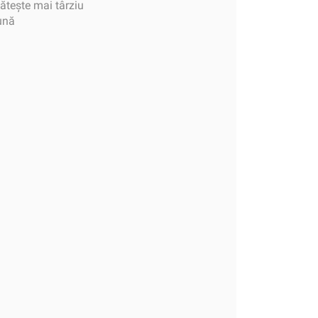
tește mai târziu
lună