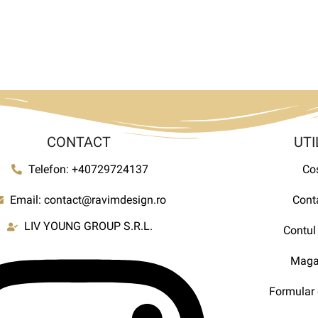
CONTACT
UTI
Telefon: +40729724137
Co
Email: contact@ravimdesign.ro
Cont
LIV YOUNG GROUP S.R.L.
Contul
Maga
Formular 