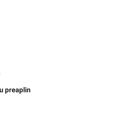
ă
u preaplin