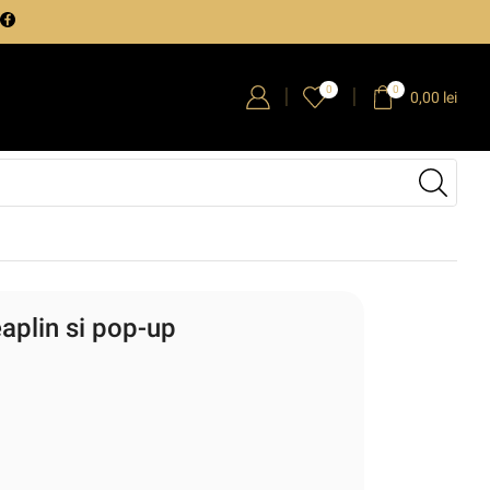
0
0
0,00
lei
eaplin si pop-up