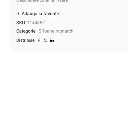
Deschidere colet la livrare
Adauga la favorite
SKU:
1144852
Categorie:
Sifoane monarch
Distribuie: