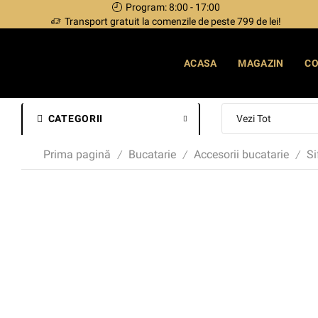
Program: 8:00 - 17:00
Transport gratuit la comenzile de peste 799 de lei!
ACASA
MAGAZIN
C
CATEGORII
Prima pagină
Bucatarie
Accesorii bucatarie
S
/
/
/