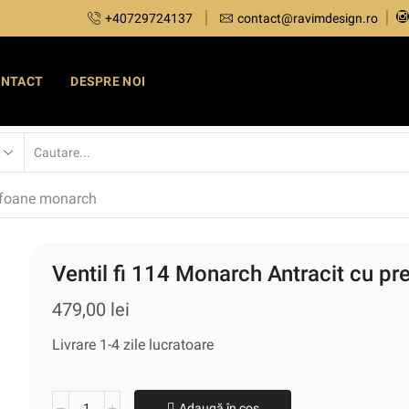
+40729724137
contact@ravimdesign.ro
ONTACT
DESPRE NOI
ifoane monarch
Ventil fi 114 Monarch Antracit cu pr
479,00
lei
Livrare 1-4 zile lucratoare
Adaugă în coș