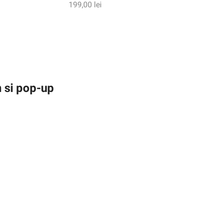
199,00
lei
n si pop-up