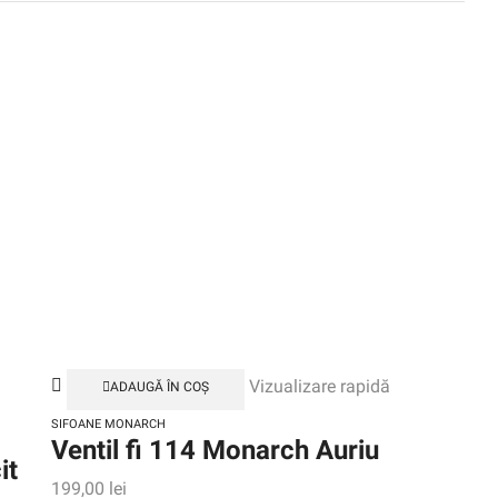
Vizualizare rapidă
ADAUGĂ ÎN COȘ
SIFOANE MONARCH
Ventil fi 114 Monarch Auriu
it
199,00
lei