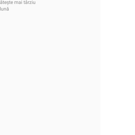
tește mai târziu
 lună