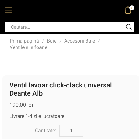
0
Prima pagină
Baie
Accesorii Baie
/
/
/
Ventile si sifoane
Ventil lavoar click-clack universal
Deante Alb
190,00
lei
Livrare 1-4 zile lucratoare