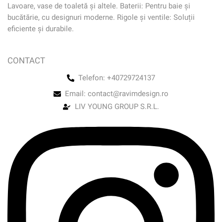
Lavoare, vase de toaletă și altele. Baterii: Pentru baie și
bucătărie, cu designuri moderne. Rigole și ventile: Soluții
eficiente și durabile.
CONTACT
Telefon: +40729724137
Email: contact@ravimdesign.ro
LIV YOUNG GROUP S.R.L.