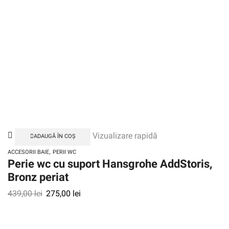
Vizualizare rapidă
ADAUGĂ ÎN COȘ
,
ACCESORII BAIE
PERII WC
Perie wc cu suport Hansgrohe AddStoris,
Bronz periat
439,00
lei
275,00
lei