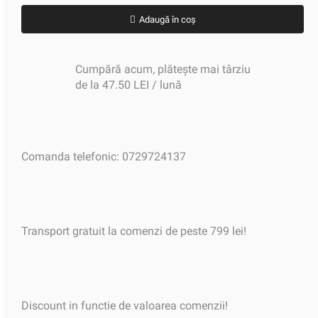
Adaugă în coș
Cumpără acum, plătește mai târziu
de la 47.50 LEI / lună
Comanda telefonic: 0729724137
Transport gratuit la comenzi de peste 799 lei!
Discount in functie de valoarea comenzii!