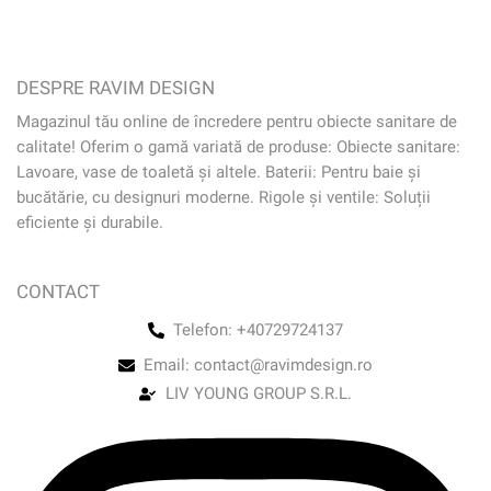
DESPRE RAVIM DESIGN
Magazinul tău online de încredere pentru obiecte sanitare de
calitate! Oferim o gamă variată de produse: Obiecte sanitare:
Lavoare, vase de toaletă și altele. Baterii: Pentru baie și
bucătărie, cu designuri moderne. Rigole și ventile: Soluții
eficiente și durabile.
CONTACT
Telefon: +40729724137
Email: contact@ravimdesign.ro
LIV YOUNG GROUP S.R.L.