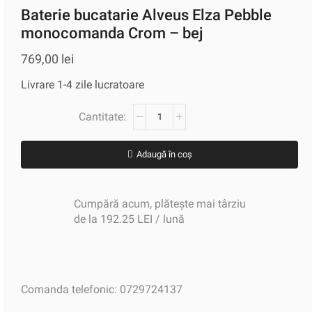
Baterie bucatarie Alveus Elza Pebble
monocomanda Crom – bej
769,00
lei
Livrare 1-4 zile lucratoare
Adaugă în coș
Cumpără acum, plătește mai târziu
de la 192.25 LEI / lună
Comanda telefonic: 0729724137