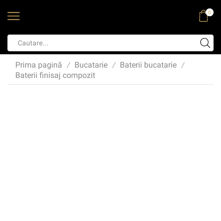
0
Prima pagină
Bucatarie
Baterii bucatarie
/
/
/
Baterii finisaj compozit