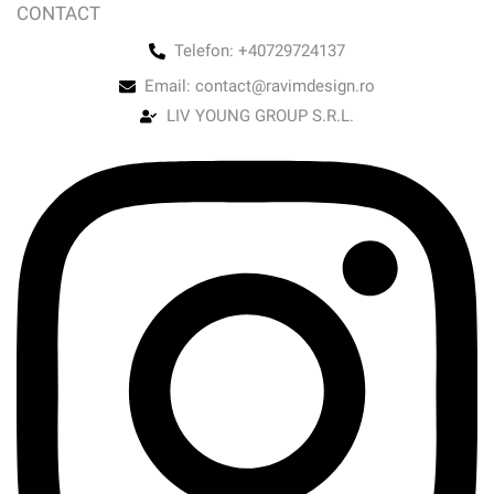
CONTACT
Telefon: +40729724137
Email: contact@ravimdesign.ro
LIV YOUNG GROUP S.R.L.