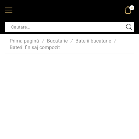
0
Prima pagină
Bucatarie
Baterii bucatarie
/
/
/
Baterii finisaj compozit