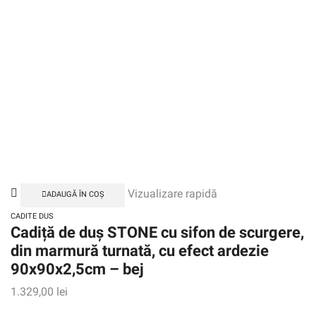
Vizualizare rapidă
ADAUGĂ ÎN COȘ
CADITE DUS
Cadiță de duș STONE cu sifon de scurgere,
din marmură turnată, cu efect ardezie
90x90x2,5cm – bej
1.329,00
lei