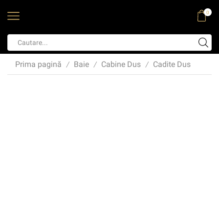
0
Prima pagină
Baie
Cabine Dus
Cadite Dus
/
/
/