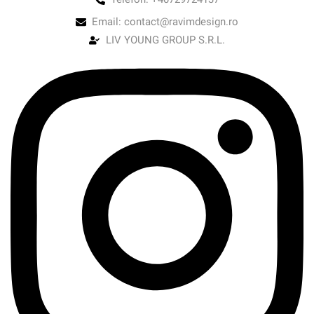
Email: contact@ravimdesign.ro
LIV YOUNG GROUP S.R.L.