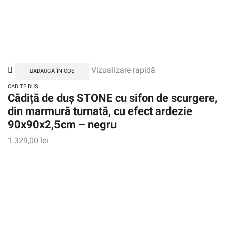
Vizualizare rapidă
ADAUGĂ ÎN COȘ
CADITE DUS
Cădiță de duș STONE cu sifon de scurgere,
din marmură turnată, cu efect ardezie
90x90x2,5cm – negru
1.329,00
lei