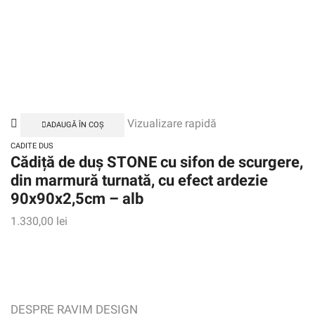
Vizualizare rapidă
ADAUGĂ ÎN COȘ
CADITE DUS
Cădiță de duș STONE cu sifon de scurgere,
din marmură turnată, cu efect ardezie
90x90x2,5cm – alb
1.330,00
lei
DESPRE RAVIM DESIGN