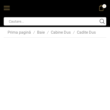
0
Prima pagină
Baie
Cabine Dus
Cadite Dus
/
/
/