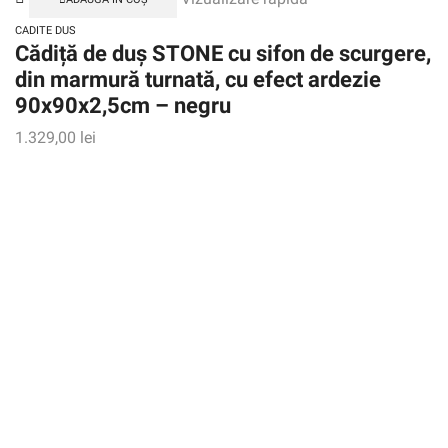
CADITE DUS
Cădiță de duș STONE cu sifon de scurgere,
din marmură turnată, cu efect ardezie
90x90x2,5cm – negru
1.329,00
lei