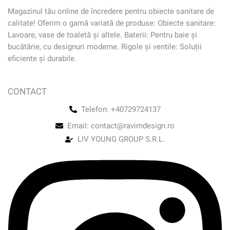
Magazinul tău online de încredere pentru obiecte sanitare de
calitate! Oferim o gamă variată de produse: Obiecte sanitare:
Lavoare, vase de toaletă și altele. Baterii: Pentru baie și
bucătărie, cu designuri moderne. Rigole și ventile: Soluții
eficiente și durabile.
CONTACT
Telefon: +40729724137
Email: contact@ravimdesign.ro
LIV YOUNG GROUP S.R.L.