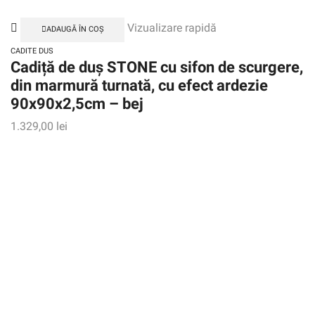
Vizualizare rapidă
ADAUGĂ ÎN COȘ
CADITE DUS
Cadiță de duș STONE cu sifon de scurgere,
din marmură turnată, cu efect ardezie
90x90x2,5cm – bej
1.329,00
lei