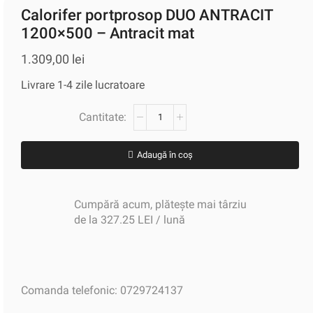
Calorifer portprosop DUO ANTRACIT
1200×500 – Antracit mat
1.309,00
lei
Livrare 1-4 zile lucratoare
Adaugă în coș
Cumpără acum, plătește mai târziu
de la 327.25 LEI / lună
Comanda telefonic: 0729724137