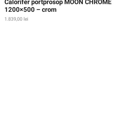
Calorifer portprosop MOON CHROME
1200×500 – crom
1.839,00
lei