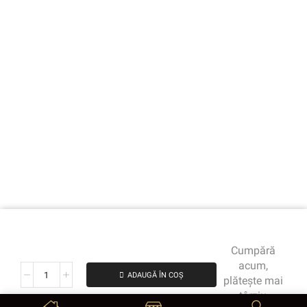
Cumpără
acum,
ADAUGĂ ÎN COȘ
plătește mai
târziu