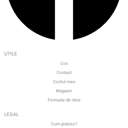
UTILE
Cos
Contact
Contul meu
Magazin
Formular de retur
LEGAL
Cum platesc?