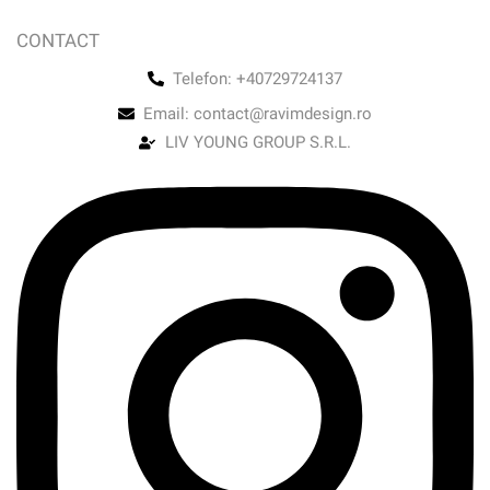
CONTACT
Telefon: +40729724137
Email: contact@ravimdesign.ro
LIV YOUNG GROUP S.R.L.