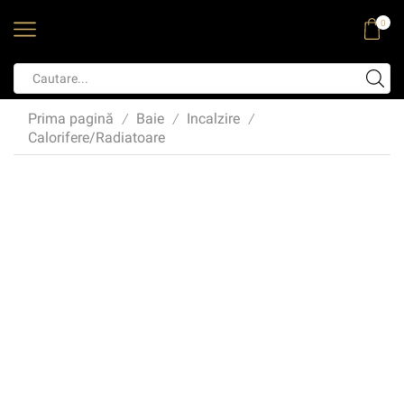
0
Prima pagină
Baie
Incalzire
/
/
/
Calorifere/Radiatoare