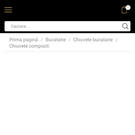
0
Prima pagină
Bucatarie
Chiuvete bucatarie
/
/
/
Chiuvete compozit