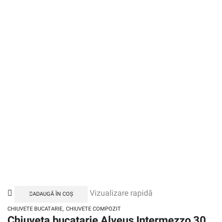
Vizualizare rapidă
ADAUGĂ ÎN COȘ
,
CHIUVETE BUCATARIE
CHIUVETE COMPOZIT
Chiuveta bucatarie Alveus Intermezzo 30