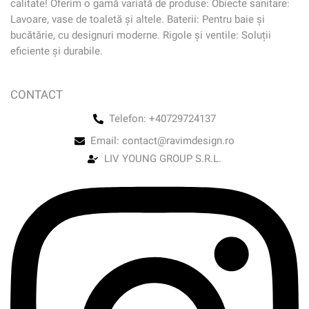
calitate! Oferim o gamă variată de produse: Obiecte sanitare:
Lavoare, vase de toaletă și altele. Baterii: Pentru baie și
bucătărie, cu designuri moderne. Rigole și ventile: Soluții
eficiente și durabile.
CONTACT
Telefon: +40729724137
Email: contact@ravimdesign.ro
LIV YOUNG GROUP S.R.L.