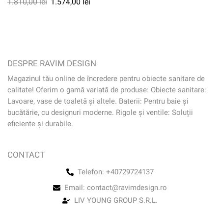
1.810,00
lei
1.574,00
lei
DESPRE RAVIM DESIGN
Magazinul tău online de încredere pentru obiecte sanitare de
calitate! Oferim o gamă variată de produse: Obiecte sanitare:
Lavoare, vase de toaletă și altele. Baterii: Pentru baie și
bucătărie, cu designuri moderne. Rigole și ventile: Soluții
eficiente și durabile.
CONTACT
Telefon: +40729724137
Email: contact@ravimdesign.ro
LIV YOUNG GROUP S.R.L.