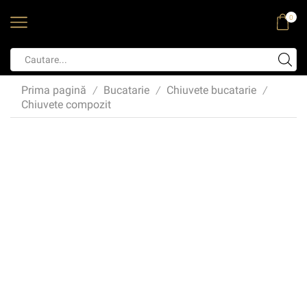
0
Prima pagină
Bucatarie
Chiuvete bucatarie
/
/
/
Chiuvete compozit