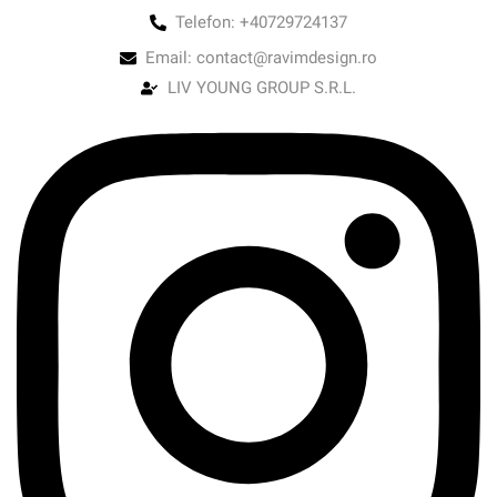
Telefon: +40729724137
Email: contact@ravimdesign.ro
LIV YOUNG GROUP S.R.L.