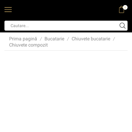
0
Prima pagină
Bucatarie
Chiuvete bucatarie
/
/
/
Chiuvete compozit