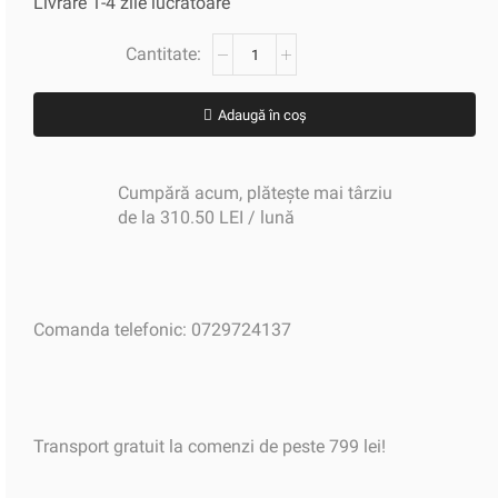
Livrare 1-4 zile lucratoare
Adaugă în coș
Cumpără acum, plătește mai târziu
de la 310.50 LEI / lună
Comanda telefonic: 0729724137
Transport gratuit la comenzi de peste 799 lei!