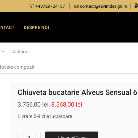
+40729724137
contact@ravimdesign.ro
ONTACT
DESPRE NOI
iuvete compozit
Chiuveta bucatarie Alveus Sensual
3.756,00
lei
3.568,00
lei
Livrare 5-9 zile lucratoare
Adaugă în coș