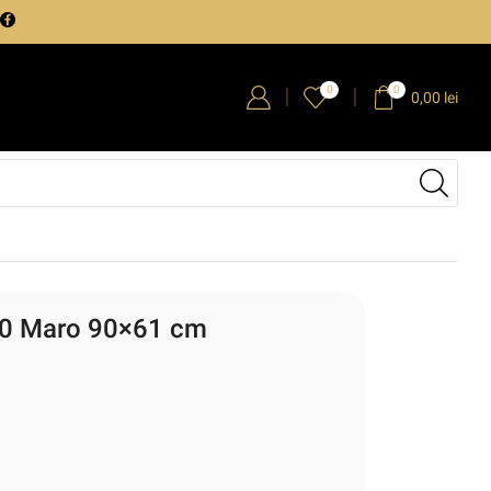
0
0
0,00
lei
 60 Maro 90×61 cm