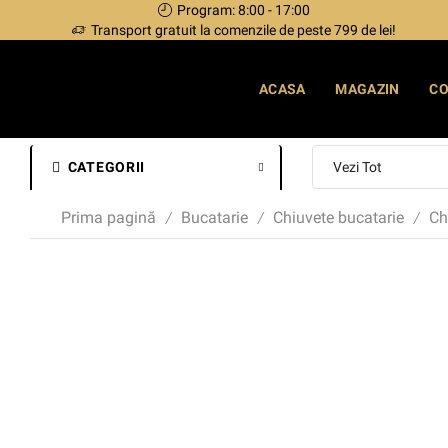
Program: 8:00 - 17:00
Transport gratuit la comenzile de peste 799 de lei!
ACASA
MAGAZIN
C
CATEGORII
Prima pagină
Bucatarie
Chiuvete bucatarie
Ch
/
/
/