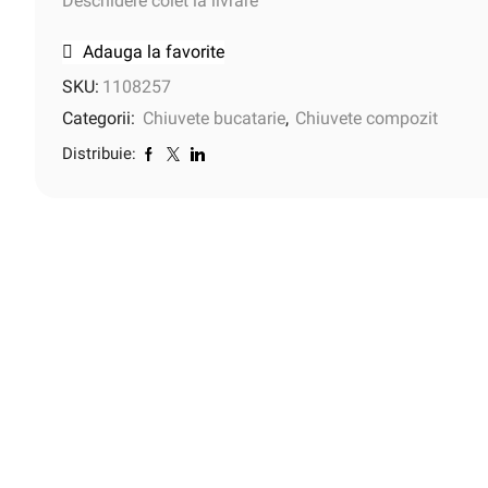
Deschidere colet la livrare
Adauga la favorite
SKU:
1108257
Categorii:
Chiuvete bucatarie
,
Chiuvete compozit
Distribuie: