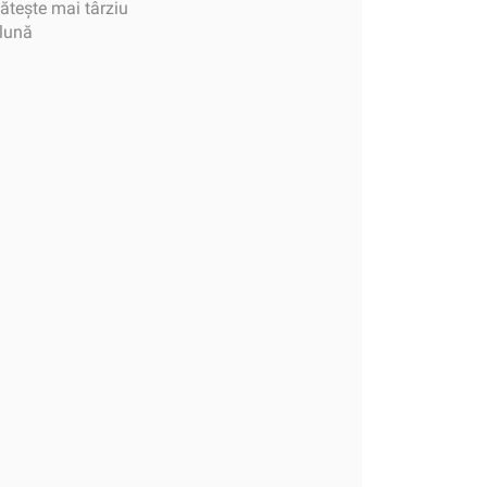
tește mai târziu
 lună