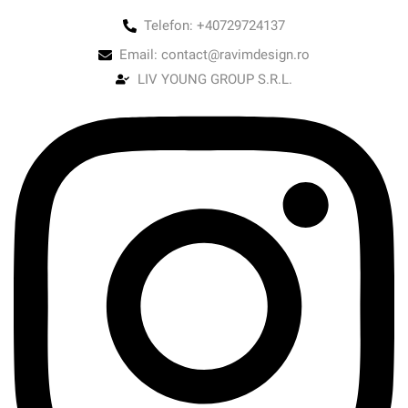
Telefon: +40729724137
Email: contact@ravimdesign.ro
LIV YOUNG GROUP S.R.L.