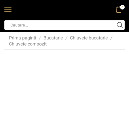
0
Prima pagină
Bucatarie
Chiuvete bucatarie
/
/
/
Chiuvete compozit