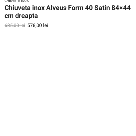
CHIUVETE INOX
Chiuveta inox Alveus Form 40 Satin 84×44
cm dreapta
635,00
lei
578,00
lei