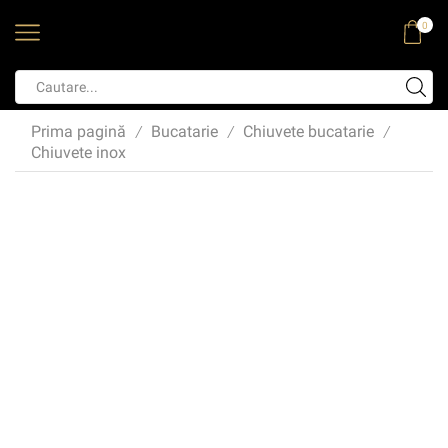
0
Prima pagină
Bucatarie
Chiuvete bucatarie
/
/
/
Chiuvete inox