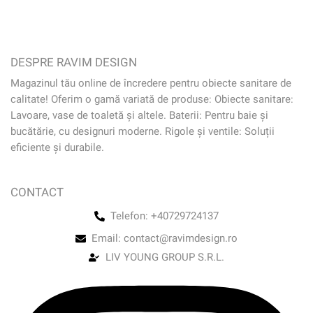
DESPRE RAVIM DESIGN
Magazinul tău online de încredere pentru obiecte sanitare de
calitate! Oferim o gamă variată de produse: Obiecte sanitare:
Lavoare, vase de toaletă și altele. Baterii: Pentru baie și
bucătărie, cu designuri moderne. Rigole și ventile: Soluții
eficiente și durabile.
CONTACT
Telefon: +40729724137
Email: contact@ravimdesign.ro
LIV YOUNG GROUP S.R.L.