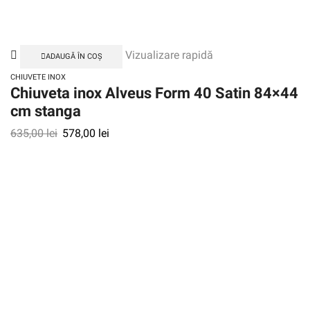
Vizualizare rapidă
ADAUGĂ ÎN COȘ
CHIUVETE INOX
Chiuveta inox Alveus Form 40 Satin 84×44
cm stanga
635,00
lei
578,00
lei