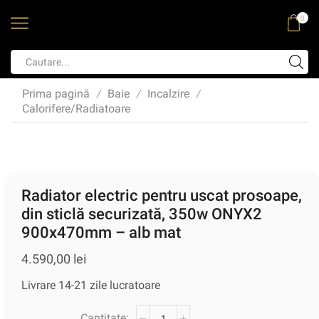
0
Prima pagină
Baie
Incalzire
/
/
/
Calorifere/Radiatoare
Radiator electric pentru uscat prosoape,
din sticlă securizată, 350w ONYX2
900x470mm – alb mat
4.590,00
lei
Livrare 14-21 zile lucratoare