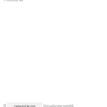
Vizualizare rapidă
ADAUGĂ ÎN COȘ