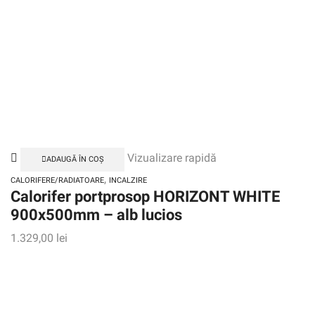
Vizualizare rapidă
ADAUGĂ ÎN COȘ
,
CALORIFERE/RADIATOARE
INCALZIRE
Calorifer portprosop HORIZONT WHITE
900x500mm – alb lucios
1.329,00
lei