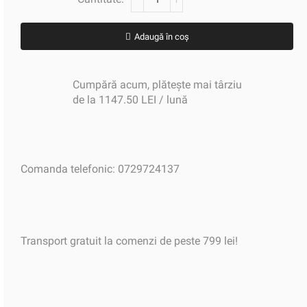
Adaugă în coș
Cumpără acum, plătește mai târziu
de la 1147.50 LEI / lună
Comanda telefonic: 0729724137
Transport gratuit la comenzi de peste 799 lei!