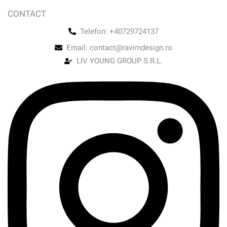
CONTACT
Telefon: +40729724137
Email: contact@ravimdesign.ro
LIV YOUNG GROUP S.R.L.