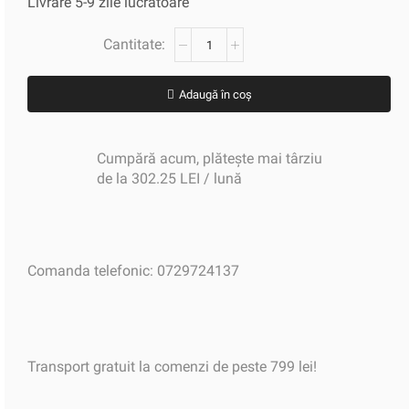
Livrare 5-9 zile lucratoare
Adaugă în coș
Cumpără acum, plătește mai târziu
de la 302.25 LEI / lună
Comanda telefonic: 0729724137
Transport gratuit la comenzi de peste 799 lei!