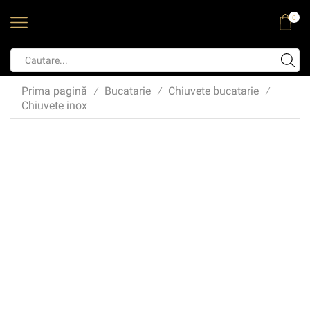
0
Prima pagină
Bucatarie
Chiuvete bucatarie
/
/
/
Chiuvete inox