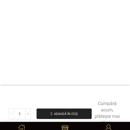
Cumpără
acum,
ADAUGĂ ÎN COȘ
plătește mai
târziu
de la 302.25