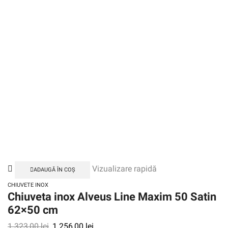
Vizualizare rapidă
ADAUGĂ ÎN COȘ
CHIUVETE INOX
Chiuveta inox Alveus Line Maxim 50 Satin
62×50 cm
1.323,00
lei
1.256,00
lei