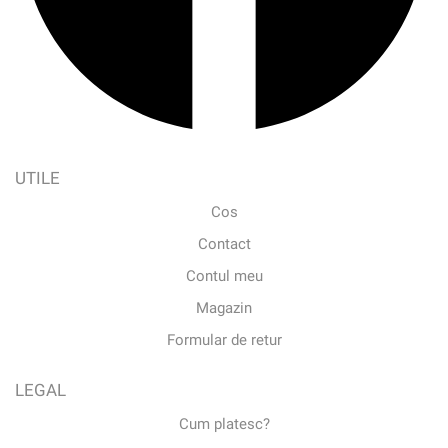
UTILE
Cos
Contact
Contul meu
Magazin
Formular de retur
LEGAL
Cum platesc?